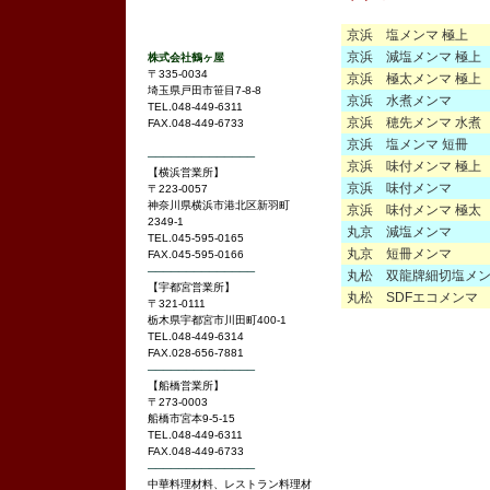
京浜 塩メンマ 極上
京浜 減塩メンマ 極上
株式会社鶴ヶ屋
〒335-0034
京浜 極太メンマ 極上
埼玉県戸田市笹目7-8-8
京浜 水煮メンマ
TEL.048-449-6311
京浜 穂先メンマ 水煮
FAX.048-449-6733
京浜 塩メンマ 短冊
──────────────
京浜 味付メンマ 極上
【横浜営業所】
京浜 味付メンマ
〒223-0057
神奈川県横浜市港北区新羽町
京浜 味付メンマ 極太
2349-1
丸京 減塩メンマ
TEL.045-595-0165
丸京 短冊メンマ
FAX.045-595-0166
──────────────
丸松 双龍牌細切塩メ
【宇都宮営業所】
丸松 SDFエコメンマ
〒321-0111
栃木県宇都宮市川田町400-1
TEL.048-449-6314
FAX.028-656-7881
──────────────
【船橋営業所】
〒273-0003
船橋市宮本9-5-15
TEL.048-449-6311
FAX.048-449-6733
──────────────
中華料理材料、レストラン料理材