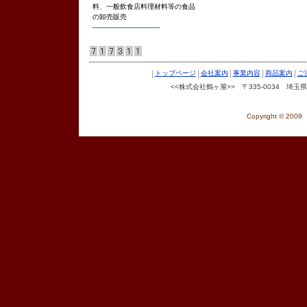
料、一般飲食店料理材料等の食品
の卸売販売
──────────────
|
|
|
|
|
トップページ
会社案内
事業内容
商品案内
ご
<<株式会社鶴ヶ屋>> 〒335-0034 埼玉県戸田市
Copyright © 200