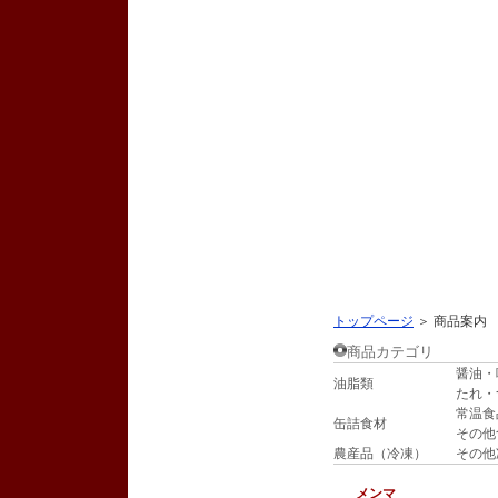
株式会社鶴ヶ屋｜東京都｜中華料理材料、レストラン料理材料、一般
商品案内
トップページ
＞
商品案内
商品カテゴリ
醤油・
商品案内
油脂類
たれ・
常温食
個人情報保護方針
缶詰食材
その他
農産品（冷凍）
その他
サイトマップ
メンマ